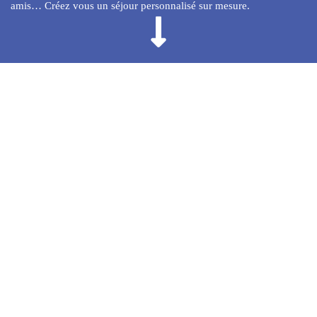
amis… Créez vous un séjour personnalisé sur mesure.
ENVIE D'UN VOYAGE
100% PERSONNALISÉ ?
Demandez un devis gratuit en quelques minutes, recevez une
proposition de voyage sans engagement…
et commencez à rêver !
DEVIS SANS AUCUN ENGAGEMENT
Lien affilié