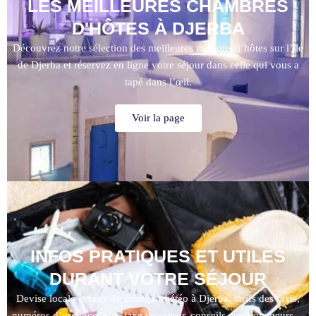
LES MEILLEURES CHAMBRES
D'HÔTES À DJERBA
Découvrez notre sélection des meilleures maisons d’hôtes sur l’île
de Djerba et réservez en ligne votre séjour dans celle qui vous a
tapé dans l’œil.
Voir la page
INFOS PRATIQUES ET UTILES
DURANT VOTRE SÉJOUR
Devise locale et taux de change, météo à Djerba, tarifs des taxis,
numéros d’urgence, bus, taxe de séjour, conseils aux voyageurs…